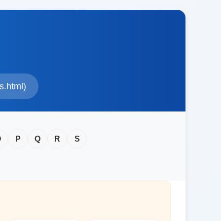
.html)
O
P
Q
R
S