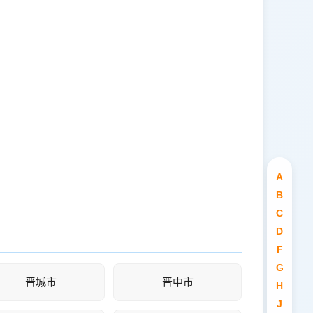
A
B
C
D
F
G
晋城市
晋中市
H
J