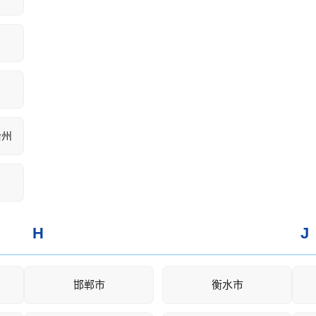
治州
H
J
邯郸市
衡水市