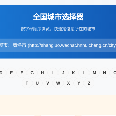
全国城市选择器
按字母顺序浏览，快速定位您所在的城市
：商洛市 (http://shangluo.wechat.hnhuicheng.cn/citys
D
E
F
G
H
I
J
K
L
M
N
T
U
V
W
X
Y
Z