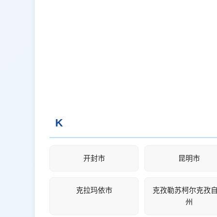
K
开封市
昆明市
克拉玛依市
克孜勒苏柯尔克孜
州