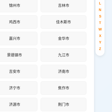
L
锦州市
吉林市
N
S
鸡西市
佳木斯市
T
W
X
嘉兴市
金华市
Y
Z
景德镇市
九江市
吉安市
济南市
济宁市
焦作市
济源市
荆门市